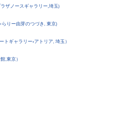
,プラザノースギャラリー,埼玉)
らりー由芽のつづき, 東京)
トギャラリー•アトリア, 埼玉）
館,東京）