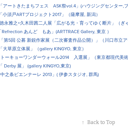
 「アートきたまちフェス ASK祭vol.4」(ハウジングセンター
 「小須戸ARTプロジェクト2017」（薩摩屋, 新潟）
6 徳永雅之×久木田茜二人展「広がる光・育ってゆく断片」（ぎゃ
「Refrection あんど もあ」(ARTTRACE Gallery, 東京 ）
回 公募 新鋭作家展（二次審査作品公開）」（川口市立アー
「大草原立体展」（gallery KINGYO, 東京）
キョーワンダーウォール2014 入選展」（東京都現代美術
 Derby 展」 (gallery KINGYO,東京)
条ビエンナーレ 2013」( 伊参スタジオ, 群馬)
↑
Back to Top