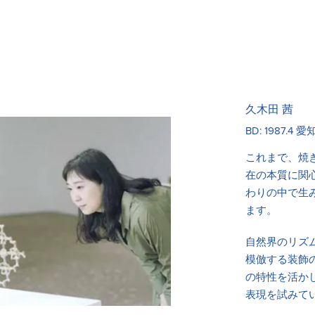
久木田 茜
BD: 1987.
これまで、焼
在の本質に関
わりの中で生
ます。
自然界のリズ
模倣する装飾
の特性を活か
表現を試みて