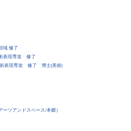
領域 修了
術表現専攻 修了
術表現専攻 修了 博士(美術)
キョーアーツアンドスペース/本郷）