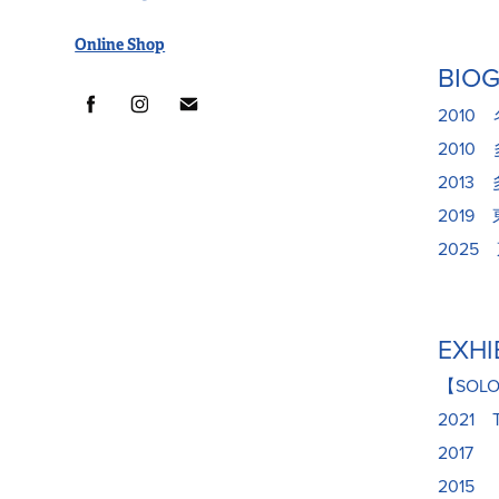
Online Shop
BIO
201
201
201
201
202
EXHI
【SOL
2021
2017 
2015 