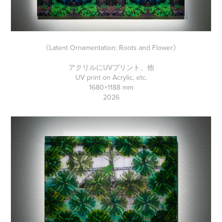
《Latent Ornamentation: Roots and Flower》
アクリルにUVプリント、他
UV print on Acrylic, etc.
1680×1188 mm
2026