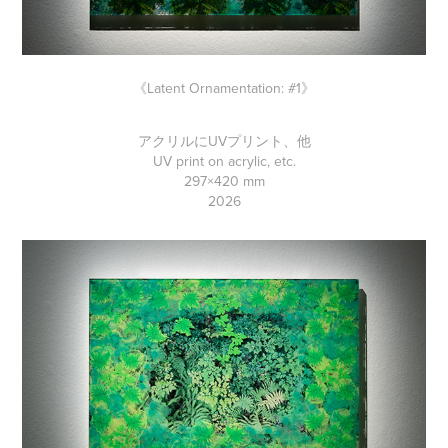
《Latent Ornamentation:
#1
》
アクリルにUVプリント、他
UV print on acrylic, etc.
297×420 mm
2026