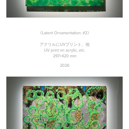
《Latent Ornamentation:
#2
》
アクリルにUVプリント、他
UV print on acrylic, etc.
297×420 mm
2026